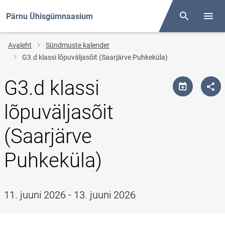
Pärnu Ühisgümnaasium
Otsing
Menüü
Jälglink
Avaleht
Sündmuste kalender
G3.d klassi lõpuväljasõit (Saarjärve Puhkeküla)
G3.d klassi
lõpuväljasõit
(Saarjärve
Puhkeküla)
11. juuni 2026 - 13. juuni 2026