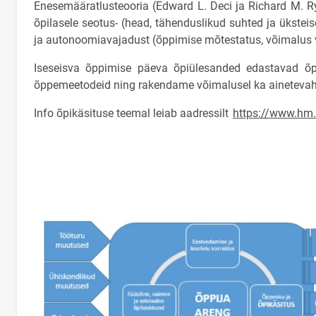
Enesemääratlusteooria (Edward L. Deci ja Richard M. R
õpilasele seotus- (head, tähenduslikud suhted ja ükste
ja autonoomiavajadust (õppimise mõtestatus, võimalus va
Iseseisva õppimise päeva õpiülesanded edastavad õp
õppemeetodeid ning rakendame võimalusel ka ainetevahe
Info õpikäsituse teemal leiab aadressilt
https://www.hm.