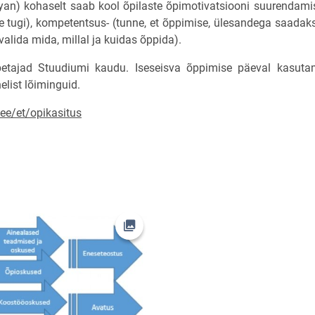
yan) kohaselt saab kool õpilaste õpimotivatsiooni suurendami
ise tugi), kompetentsus- (tunne, et õppimise, ülesandega saad
lida mida, millal ja kuidas õppida).
etajad Stuudiumi kaudu. Iseseisva õppimise päeval kasuta
list lõiminguid.
ee/et/opikasitus
Ava foto