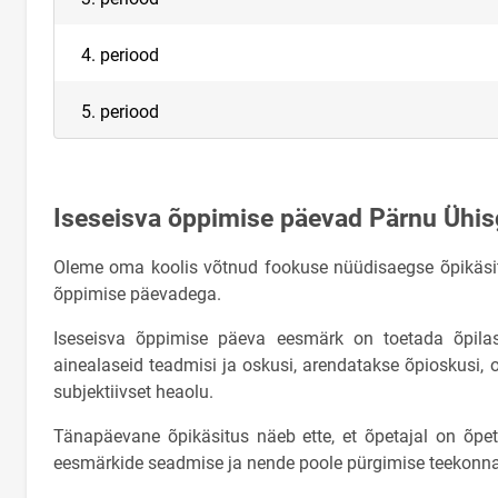
4. periood
5. periood
Iseseisva õppimise päevad Pärnu Üh
Oleme oma koolis võtnud fookuse nüüdisaegse õpikäsit
õppimise päevadega.
Iseseisva õppimise päeva eesmärk on toetada õpilas
ainealaseid teadmisi ja oskusi, arendatakse õpioskusi, o
subjektiivset heaolu.
Tänapäevane õpikäsitus näeb ette, et õpetajal on õpe
eesmärkide seadmise ja nende poole pürgimise teekonna