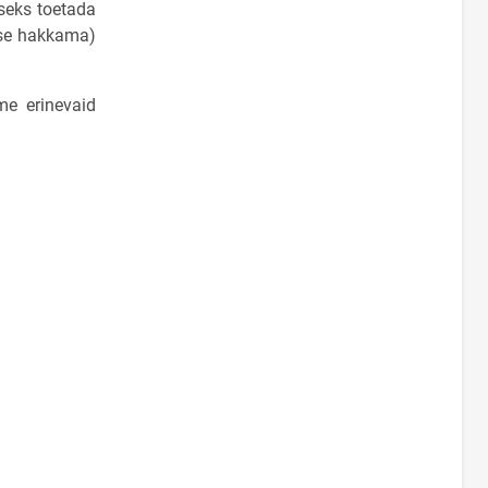
seks toetada
akse hakkama)
me erinevaid