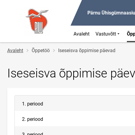
Pärnu Ühisgümnaasi
Avaleht
Vastuvõtt
Õp
Jälglink
Avaleht
Õppetöö
Iseseisva õppimise päevad
Iseseisva õppimise päe
1. periood
2. periood
3. periood