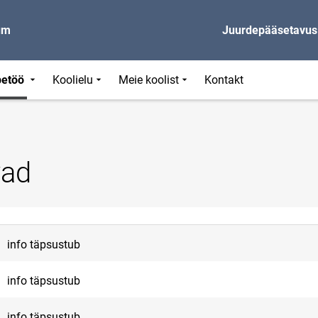
um
Juurdepääsetavus
petöö
Koolielu
Meie koolist
Kontakt
vad
info täpsustub
info täpsustub
info täpsustub