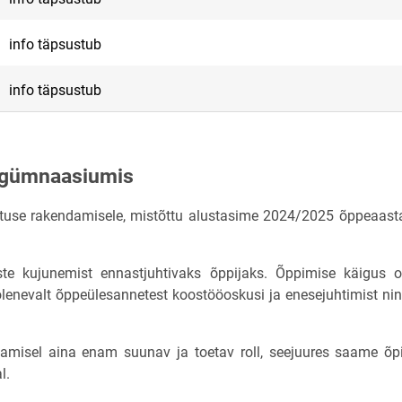
info täpsustub
info täpsustub
isgümnaasiumis
use rakendamisele, mistõttu alustasime 2024/2025 õppeaasta
te kujunemist ennastjuhtivaks õppijaks. Õppimise käigus
lenevalt õppeülesannetest koostööoskusi ja enesejuhtimist ni
tamisel aina enam suunav ja toetav roll, seejuures saame õpi
l.