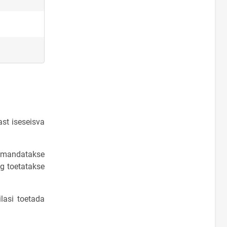
st iseseisva
 omandatakse
ng toetatakse
lasi toetada