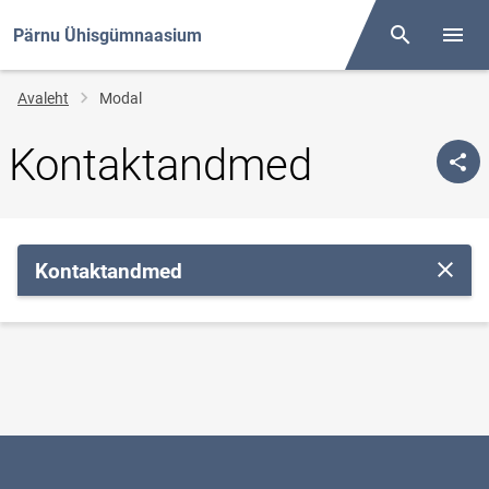
Pärnu Ühisgümnaasium
Otsing
Menüü
Jälglink
Avaleht
Modal
Kontaktandmed
Kontaktandmed
Sulge 