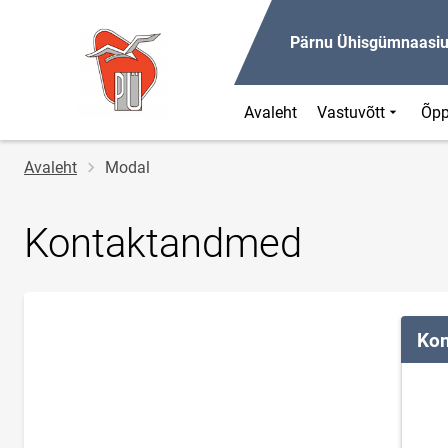
Pärnu Ühisgümnaasi
Avaleht
Vastuvõtt
Õpp
Jälglink
Avaleht
Modal
Kontaktandmed
Kon