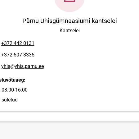
Pärnu Ühisgümnaasiumi kantselei
Kantselei
lefoninumber
+372 442 0131
lefoninumber
+372 507 8335
posti aadress
yhis@yhis.parnu.ee
stuvõtuaeg:
 08.00-16.00
 suletud