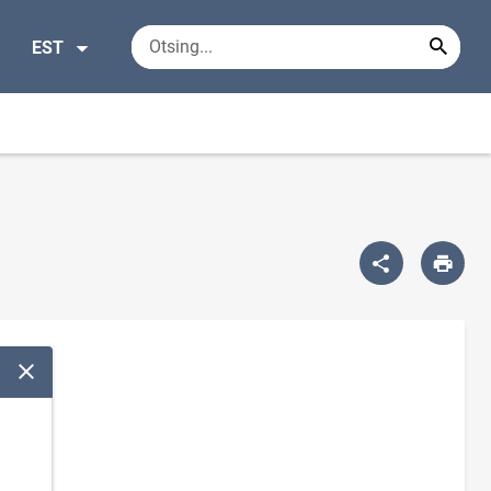
EST
Sulge modaalaken