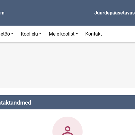
um
Juurdepääsetavus
etöö
Koolielu
Meie koolist
Kontakt
taktandmed