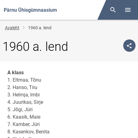
Pärnu Ühisgümnaasium
Otsing
Menüü
Jälglink
Avaleht
1960 a. lend
1960 a. lend
A klass
1. Eltmaa, Tõnu
2. Hanso, Tiiu
3. Helmja, Imbi
4. Juurikas, Sirje
5. Jõgi, Jüri
6. Kaasik, Maie
7. Kamber, Jüri
8. Kasenkov, Benita