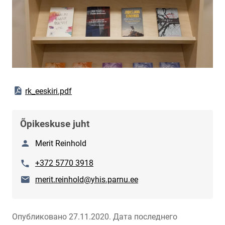
Open PDF document
rk_eeskiri.pdf
Õpikeskuse juht
Название
Merit Reinhold
Телефон
+372 5770 3918
E-mail
merit.reinhold@yhis.parnu.ee
Опубликовано 27.11.2020.
Дата последнего