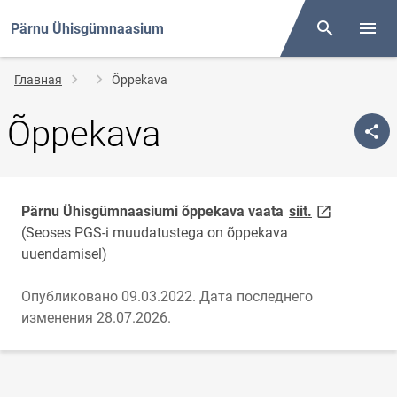
Pärnu Ühisgümnaasium
Поиск
Open/
Строка
Главная
Õppekava
навигации
Õppekava
link opens o
Pärnu Ühisgümnaasiumi õppekava vaata
siit.
(Seoses PGS-i muudatustega on õppekava
uuendamisel)
Опубликовано 09.03.2022.
Дата последнего
изменения 28.07.2026.