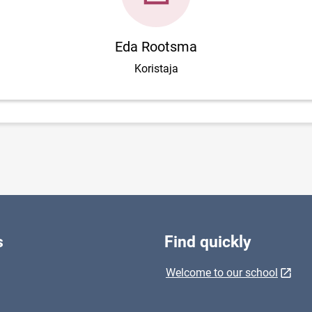
Eda Rootsma
Koristaja
s
Find quickly
Welcome to our school