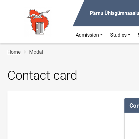
Pärnu Ühisgümnaasi
Admission
Studies
Breadcrumb
Home
Modal
Contact card
Con