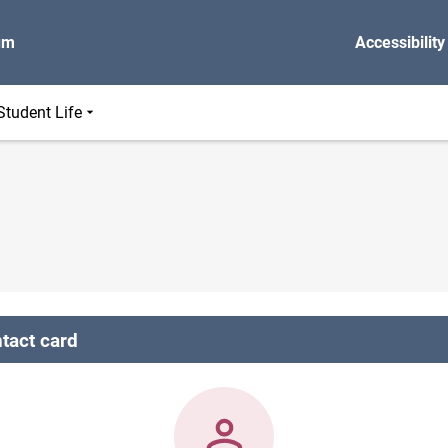
um
Accessibility
Student Life
tact card