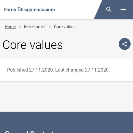
Pärnu Ühisgümnaasium
Otsing
Open/
Breadcrumb
Home
Meie koolist
Core values
Core values
Published 27.11.2020.
Last changed 27.11.2020.